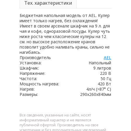
Тех. характеристики
Бюджетная напольная модель от AEL. Кулер
имеет только нагрев, без охлаждения!
Имеет в своем арсенале шкафчик на 9 л. для
чая и кофе, одноразовой посуды. Кулер чуть
ниже роста чем классические кулеры на 12
см. но высокое расположение кранов
позволит удобно наливать краны, сильно не
нагибаясь.
Производитель
AEL
Установка:
Напольный
Шкафчик:
9 литров
Напряжение:
220 В
Частота:
50 Гц
Мощность нагрева:
420 Вт
Нагрев:
4л/ч (>87° С)
Размеры:
290х260х840мм
Все сведения, указанные на сайте, носят
информативный характер и не являются
публичной офертой. Производитель на свое
усмотрение и без дополнительных уведомлений