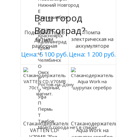
Нижний Новгород
Е
Ваш город
Екатеринбург
К
Волгоград?
Казань
Подставка под 3
Помпа
Красноярск
бутыли
электрическая на
Да
Нет
Калининград
разборная
аккумуляторе
Крым
(БЕЛАЯ), Россия
DP-MW500
Цена: 5 100 руб.
Цена: 1 200 руб.
Ч
Челябинск
О
Омск
Р
Ростов-на-Дону
У
Уфа
П
Пермь
Т
Тамбов
Стаканодержатель
Стаканодержатель
Моего города нет в списке
VATTEN CD-
Aqua Work на