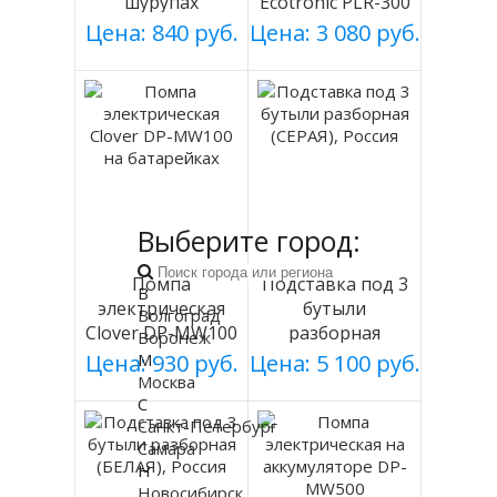
шурупах
Ecotronic PLR-300
СЕРЕБРИСТЫЙ
white
Цена: 840 руб.
Цена: 3 080 руб.
мод 003
Выберите город:
Помпа
Подставка под 3
В
электрическая
бутыли
Волгоград
Clover DP-MW100
разборная
Воронеж
на батарейках
(СЕРАЯ), Россия
М
Цена: 930 руб.
Цена: 5 100 руб.
Москва
С
Санкт-Петербург
Самара
Н
Новосибирск