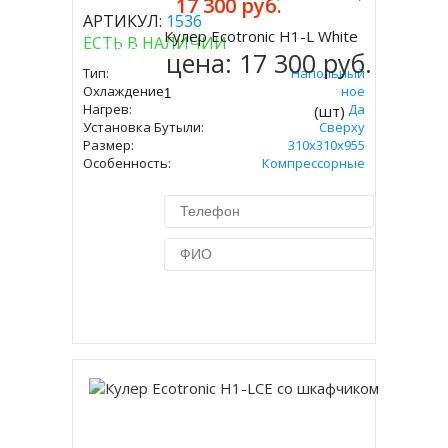
17 300 руб.
АРТИКУЛ:
1536
Кулер Ecotronic H1-L White
ЕСТЬ В НАЛИЧИИ
Купить
цена:
17 300 руб.
Тип:
Напольный
Охлаждение:
Компрессорное
Нагрев:
Да
(шт)
Установка Бутыли:
Сверху
Размер:
310x310х955
Особенность:
Компрессорные
Купить в 1 клик