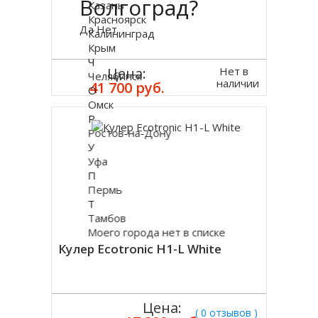
Волгоград?
Казань
Красноярск
Да
Нет
Калининград
Крым
Ч
Нет в
Цена:
Челябинск
наличии
41 700 руб.
О
Омск
Р
Ростов-на-Дону
У
Уфа
П
Пермь
Т
Тамбов
Моего города нет в списке
Кулер Ecotronic H1-L White
Цена:
( 0 отзывов )