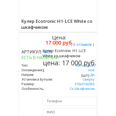
Кулер Ecotronic H1-LCE White со
шкафчиком
Цена:
17 000 руб.
( 0 отзывов )
Кулер Ecotronic H1-LCE
АРТИКУЛ:
4436
Купить
White со шкафчиком
ЕСТЬ В НАЛИЧИИ
цена:
17 000 руб.
Тип:
Напольный
Охлаждение:
Электронное
Нагрев:
Да
(шт)
Установка Бутыли:
Сверху
Размер:
310x310х955
Особенность:
Со Шкафчиком