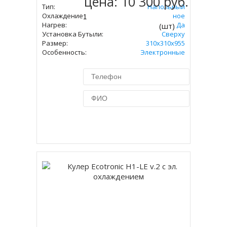
цена:
10 300 руб.
Тип:
Напольный
Охлаждение:
Электронное
Нагрев:
Да
(шт)
Установка Бутыли:
Сверху
Размер:
310x310х955
Особенность:
Электронные
Купить в 1 клик