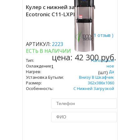
Кулер с нижней загрузкой
Ecotronic C11-LXPM
( 1 отзыв )
АРТИКУЛ:
2223
ЕСТЬ В НАЛИЧИИ
цена:
42 300 руб.
Тип:
Напольный
Охлаждение:
Компрессорное
Нагрев:
Да
(шт)
Установка Бутыли:
Внизу В Шкафчик
Размер:
362x386х1060
Особенность:
С Нижней Загрузкой
Купить в 1 клик