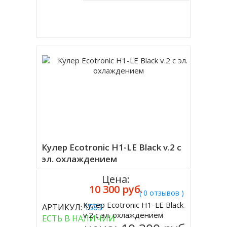
Купить в 1 клик
Кулер Ecotronic H1-LE Black v.2 с
эл. охлаждением
Цена:
10 300 руб.
( 0 отзывов )
Кулер Ecotronic H1-LE Black
АРТИКУЛ:
1583
Купить
v.2 с эл. охлаждением
ЕСТЬ В НАЛИЧИИ