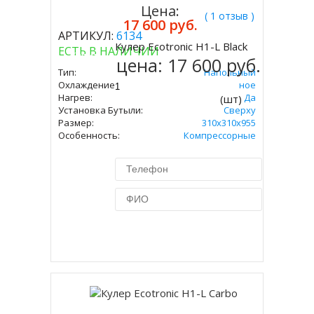
Цена:
( 1 отзыв )
17 600 руб.
АРТИКУЛ:
6134
Кулер Ecotronic H1-L Black
ЕСТЬ В НАЛИЧИИ
Купить
цена:
17 600 руб.
Тип:
Напольный
Охлаждение:
Компрессорное
Нагрев:
Да
(шт)
Установка Бутыли:
Сверху
Размер:
310x310х955
Особенность:
Компрессорные
Купить в 1 клик