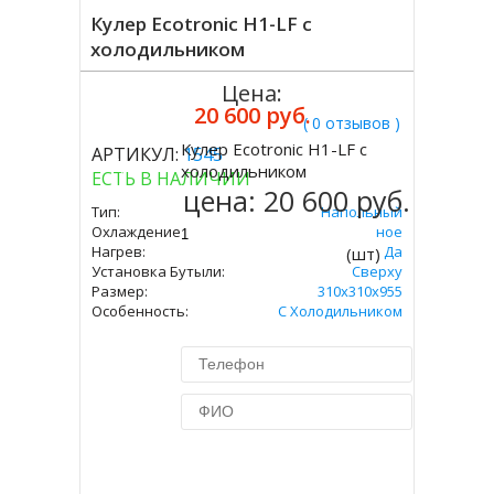
Кулер Ecotronic H1-LF с
холодильником
Цена:
20 600 руб.
( 0 отзывов )
Кулер Ecotronic H1-LF с
АРТИКУЛ:
1545
Купить
холодильником
ЕСТЬ В НАЛИЧИИ
цена:
20 600 руб.
Тип:
Напольный
Охлаждение:
Компрессорное
Нагрев:
Да
(шт)
Установка Бутыли:
Сверху
Размер:
310x310х955
Особенность:
С Холодильником
Купить в 1 клик