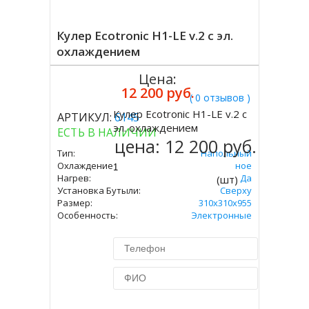
Кулер Ecotronic H1-LE v.2 с эл.
охлаждением
Цена:
12 200 руб.
( 0 отзывов )
Кулер Ecotronic H1-LE v.2 с
АРТИКУЛ:
6145
Купить
эл. охлаждением
ЕСТЬ В НАЛИЧИИ
цена:
12 200 руб.
Тип:
Напольный
Охлаждение:
Электронное
Нагрев:
Да
(шт)
Установка Бутыли:
Сверху
Размер:
310x310х955
Особенность:
Электронные