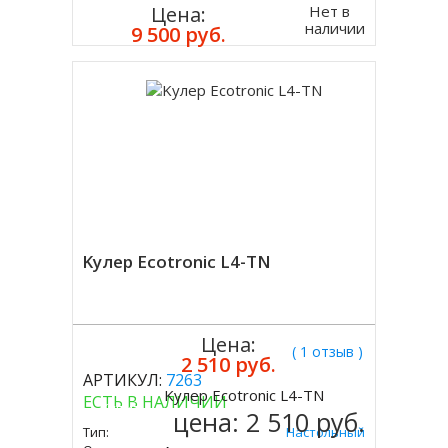
Нет в
Цена:
наличии
9 500 руб.
Kулер Ecotronic L4-TN
Цена:
( 1 отзыв )
2 510 руб.
АРТИКУЛ:
7263
Kулер Ecotronic L4-TN
ЕСТЬ В НАЛИЧИИ
Купить
цена:
2 510 руб.
Тип:
Настольный