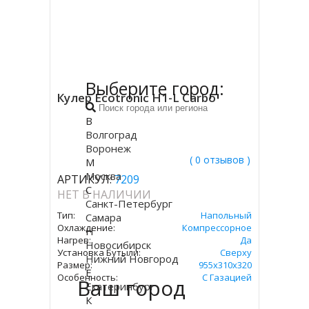
Выберите город:
Кулер Ecotronic H1-L Carbo
В
Волгоград
Воронеж
( 0 отзывов )
М
Москва
АРТИКУЛ:
7209
С
НЕТ В НАЛИЧИИ
Санкт-Петербург
Тип:
Напольный
Самара
Охлаждение:
Компрессорное
Н
Нагрев:
Да
Новосибирск
Установка Бутыли:
Сверху
Нижний Новгород
Размер:
955x310x320
Е
Особенность:
С Газацией
Ваш город
Екатеринбург
К