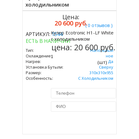
холодильником
Цена:
20 600 руб.
( 0 отзывов )
Кулер Ecotronic H1-LF White
АРТИКУЛ:
1544
Купить
с холодильником
ЕСТЬ В НАЛИЧИИ
цена:
20 600 руб.
Тип:
Напольный
Охлаждение:
Компрессорное
Нагрев:
Да
(шт)
Установка Бутыли:
Сверху
Размер:
310x310х955
Особенность:
С Холодильником
Купить в 1 клик