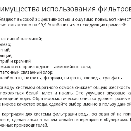
имущества использования фильтров
бладают высокой эффективностью и ощутимо повышают качеств
системы можно на 99,9 % избавиться от следующих примесей:
таточный алюминий;
лезо;
гний;
льций;
трий и кремний;
миак и его производные − аммонийные соли;
таточный связанный хлор;
карбонаты, нитриты, фториды, нитраты, хлориды, сульфаты.
ка воды системой обратного осмоса снижает общую жесткость ж
 появляться белый налет и накипь. Это улучшает вкусовые к
роводной воды. Обратноосмотическая очистка удаляет разные 
 низкое качество воды, сделайте выбор именно в пользу данно
ь картриджи для системы фильтрации воды, основанной на при
жете, сделав заказ в нашем онлайн-гипермаркете «Кулерком».
ренных производителей.