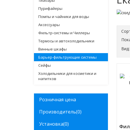
Тиабары
Пурифайеры
Помпы и чайники для воды
Аксессуары
Сор
Фильтр-системы и Чиллеры
Пока
Термосы и автохолодильники
Вид:
Винные шкафы
Барьер-фильтрующие системы
Сейфы
Холодильники для косметики и
напитков
Розничная цена
Производитель
(0)
Установка
(0)
Фил