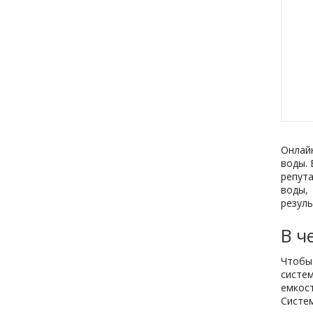
Онлай
воды.
репут
воды,
резуль
В ч
Чтобы
систе
емкос
Систе