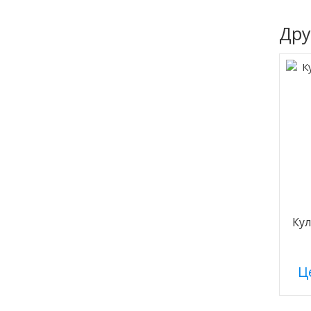
Дру
Ку
Це