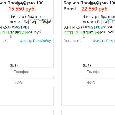
ьер Профи Осмо 100
Барьер Профи Осмо 10
Цена:
Цена:
15 550 руб.
22 550 руб.
Boost
Фильтр обратного
Фильтр обратно
ить
Купить
( 0 отзывов )
( 0 отз
осмоса Барьер Профи
осмоса Барьер 
Осмо 100
Осмо 100 Boost
ИКУЛ:
Н151Р01
АРТИКУЛ:
Н151Р02
цена:
15 550 руб.
цена:
22 550 руб
Ь В НАЛИЧИИ
ЕСТЬ В НАЛИЧИИ
новка:
Фильтр Под Мойку
Установка:
Фильтр Под 
(шт)
(шт)
Купить в 1 клик
Купить в 1 кл