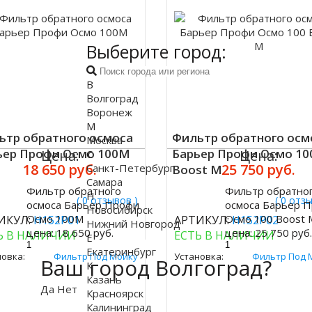
Выберите город:
В
Волгоград
Воронеж
М
ьтр обратного осмоса
Фильтр обратного осм
Москва
ьер Профи Осмо 100М
Барьер Профи Осмо 10
Цена:
Цена:
С
18 650 руб.
25 750 руб.
Санкт-Петербург
Boost М
Самара
Фильтр обратного
Фильтр обратно
Н
ить
Купить
( 0 отзывов )
( 0 отз
осмоса Барьер Профи
осмоса Барьер 
Новосибирск
Осмо 100М
Осмо 100 Boost 
ИКУЛ:
Н152Р01
АРТИКУЛ:
Н152Р02
Нижний Новгород
цена:
18 650 руб.
цена:
25 750 руб
Ь В НАЛИЧИИ
ЕСТЬ В НАЛИЧИИ
Е
Екатеринбург
новка:
Фильтр Под Мойку
Установка:
Фильтр Под 
Ваш город Волгоград?
К
Казань
Да
Нет
Красноярск
Калининград