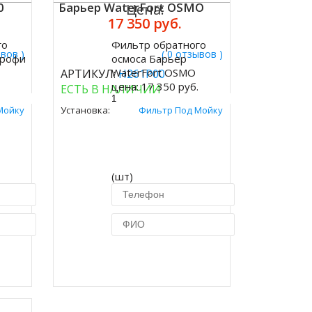
0
Барьер WaterFort OSMO
Цена:
17 350 руб.
го
Фильтр обратного
Купить
ывов )
( 0 отзывов )
Профи
осмоса Барьер
WaterFort OSMO
АРТИКУЛ:
Н261Р00
.
цена:
17 350 руб.
ЕСТЬ В НАЛИЧИИ
Мойку
Установка:
Фильтр Под Мойку
(шт)
ик
Купить в 1 клик