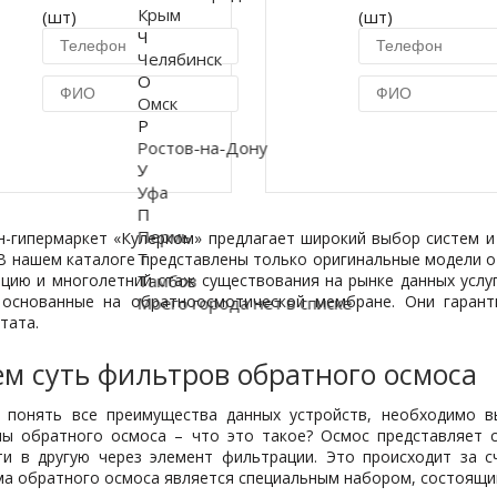
Крым
(шт)
(шт)
Ч
Челябинск
О
Омск
Р
Ростов-на-Дону
Купить в 1 клик
Купить в 1 кл
У
Уфа
П
Пермь
н-гипермаркет «Кулерком» предлагает широкий выбор систем и
Т
 В нашем каталоге представлены только оригинальные модели 
ацию и многолетний стаж существования на рынке данных услуг
Тамбов
 основанные на обратноосмотической мембране. Они гарант
Моего города нет в списке
тата.
ем суть фильтров обратного осмоса
 понять все преимущества данных устройств, необходимо вы
мы обратного осмоса – что это такое? Осмос представляет 
ти в другую через элемент фильтрации. Это происходит за с
ма обратного осмоса является специальным набором, состоящи