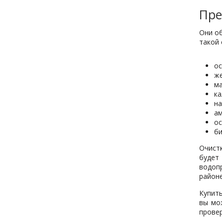
Пре
Они о
такой 
ос
же
ма
ка
на
ам
ос
би
Очист
будет
водоп
районе
Купит
вы мо
прове