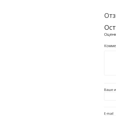
От
Ост
Оцен
Комме
Ваше 
E-mail