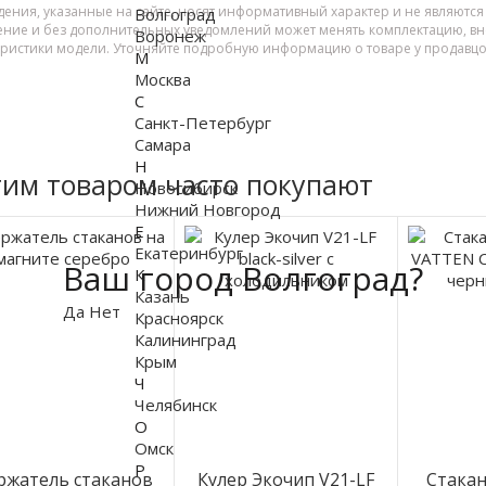
дения, указанные на сайте, носят информативный характер и не являютс
Волгоград
ение и без дополнительных уведомлений может менять комплектацию, вне
Воронеж
еристики модели. Уточняйте подробную информацию о товаре у продавцо
М
Москва
С
Санкт-Петербург
Самара
Н
тим товаром часто покупают
Новосибирск
Нижний Новгород
Е
Екатеринбург
Ваш город Волгоград?
К
Казань
Да
Нет
Красноярск
Калининград
Крым
Ч
Челябинск
О
Омск
Р
ржатель стаканов
Кулер Экочип V21-LF
Стака