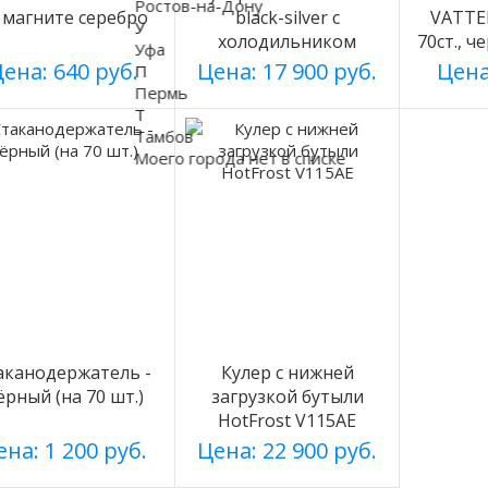
Ростов-на-Дону
 магните серебро
black-silver с
VATTE
У
холодильником
70ст., ч
Уфа
ена: 640 руб.
Цена: 17 900 руб.
Цена
П
Пермь
Т
Тамбов
Моего города нет в списке
аканодержатель -
Кулер с нижней
рный (на 70 шт.)
загрузкой бутыли
HotFrost V115AE
на: 1 200 руб.
Цена: 22 900 руб.