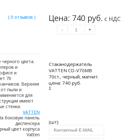
Цена: 740 руб.
( 0 отзывов )
с НДС
-
+
Купить
 черного цвета.
Стаканодержатель
улеров и
VATTEN CD-V70MB
офисе и
70ст., черный, магнит.
ет 70
цена:
740 руб.
канчиков. Верхняя
от пыли и
рименяется для
нструкции имеют
е стенки.
VATTEN
На боковую панель
(шт)
диспенсера
рный цвет корпуса
Vatten