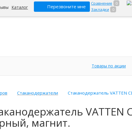
Сравнение
0
Перезвоните мне
зывы
Каталог
Закладки
0
Товары по акции
еров
Стаканодержатели
Стаканодержатель VATTEN CD
аканодержатель VATTEN C
рный, магнит.