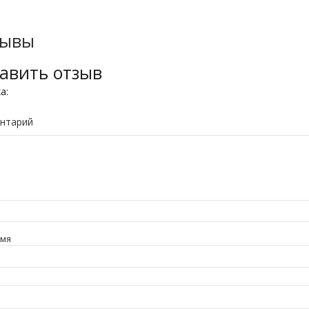
зывы
авить отзыв
ка:
нтарий
имя