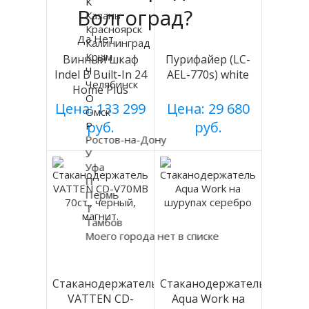
К
Волгоград?
Казань
Красноярск
Да
Нет
Калининград
Крым
Винный шкаф
Пурифайер (LC-
Ч
Indel B Built-In 24
AEL-770s) white
Челябинск
Home Plus
О
Цена: 133 299
Цена: 29 680
Омск
руб.
руб.
Р
Ростов-на-Дону
У
Уфа
П
Пермь
Т
Тамбов
Моего города нет в списке
Стаканодержатель
Стаканодержатель
VATTEN CD-
Aqua Work на