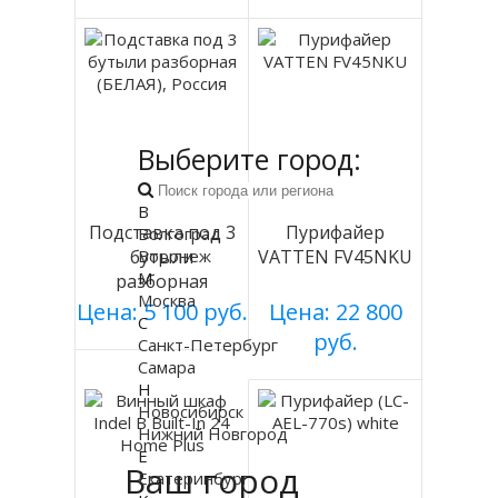
Выберите город:
В
Подставка под 3
Пурифайер
Волгоград
бутыли
Воронеж
VATTEN FV45NKU
М
разборная
Москва
(БЕЛАЯ), Россия
Цена: 5 100 руб.
Цена: 22 800
С
руб.
Санкт-Петербург
Самара
Н
Новосибирск
Нижний Новгород
Е
Ваш город
Екатеринбург