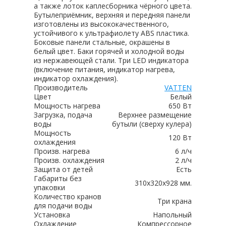
а также лоток каплесборника чёрного цвета.
Бутылеприёмник, верхняя и передняя панели
изготовлены из высококачественного,
устойчивого к ультрафиолету ABS пластика.
Боковые панели стальные, окрашены в
белый цвет. Баки горячей и холодной воды
из нержавеющей стали. Три LED индикатора
(включение питания, индикатор нагрева,
индикатор охлаждения).
Производитель
VATTEN
Цвет
Белый
Мощность нагрева
650 Вт
Загрузка, подача
Верхнее размещение
воды
бутыли (сверху кулера)
Мощность
120 Вт
охлаждения
Произв. нагрева
6 л/ч
Произв. охлаждения
2 л/ч
Защита от детей
Есть
Габариты без
310х320х928 мм.
упаковки
Количество кранов
Три крана
для подачи воды
Установка
Напольный
Охлаждение
Компрессорное