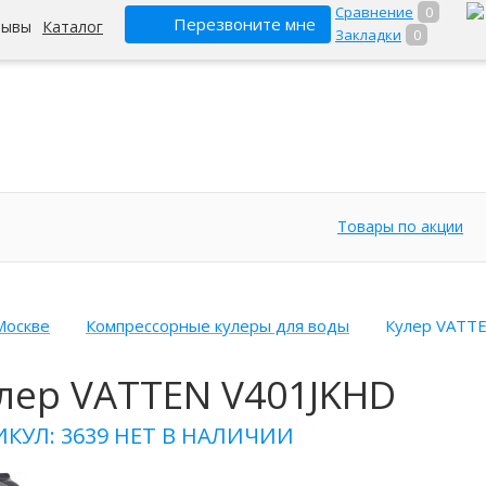
Сравнение
0
Перезвоните мне
зывы
Каталог
Закладки
0
Товары по акции
Москве
Компрессорные кулеры для воды
Кулер VATT
лер VATTEN V401JKHD
ИКУЛ: 3639
НЕТ В НАЛИЧИИ