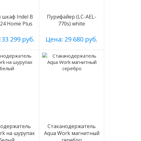
шкаф Indel B
Пурифайер (LC-AEL-
n 24 Home Plus
770s) white
133 299 руб.
Цена: 29 680 руб.
нодержатель
Стаканодержатель
rk на шурупах
Aqua Work магнитный
белый
серебро