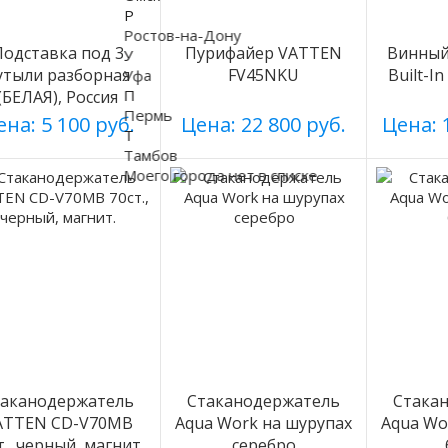
Р
Ростов-на-Дону
Подставка под 3
Пурифайер VATTEN
Винный 
У
утыли разборная
FV45NKU
Built-I
Уфа
П
(БЕЛАЯ), Россия
Пермь
на: 5 100 руб.
Цена: 22 800 руб.
Цена: 
Т
Тамбов
Моего города нет в списке
таканодержатель
Стаканодержатель
Стака
ATTEN CD-V70MB
Aqua Work на шурупах
Aqua Wo
т., черный, магнит.
серебро