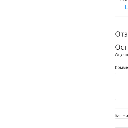
Ц
От
Ост
Оцен
Комме
Ваше 