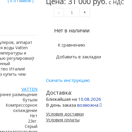
Цена: 31 000 руб.
( 0 отзывов )
с НДС
-
+
кулеров, аппарат
К сравнению
ля воды Vatten
емпературы и
Добавить в закладки
ью регулировки)!
енный
тво Италия!
аз купить чем
Скачать инструкцию
VATTEN
Доставка:
рхнее размещение
Ближайшая на
10.08.2026
бутыли
В день заказа
возможна
Компрессорное
охлаждение
Условия доставки
Нет
Условия оплаты
23кг.
Серый
мнатная/холодная