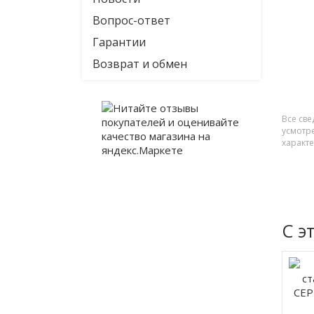
Вопрос-ответ
Гарантии
Возврат и обмен
Все све
усмотр
характ
С э