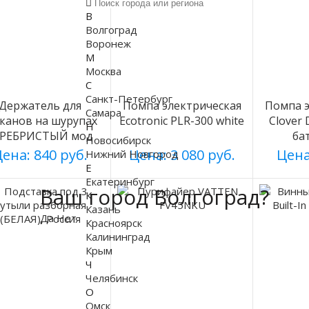
В
Волгоград
Воронеж
М
Москва
С
Санкт-Петербург
Держатель для
Помпа электрическая
Помпа э
Самара
аканов на шурупах
Ecotronic PLR-300 white
Clover
Н
ЕРЕБРИСТЫЙ мод
ба
Новосибирск
003
ена: 840 руб.
Цена: 3 080 руб.
Цена
Нижний Новгород
Е
Екатеринбург
Ваш город Волгоград?
К
Казань
Да
Нет
Красноярск
Калининград
Крым
Ч
Челябинск
О
Омск