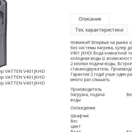
Описание
Тех. характеристики
Новинка!!! Впервые на рынке 
без системы нагрева, кулер д
V401 JKHD! Вода комнатной т
холодная воды (с возможност
2 кнопки подачи воды, Встро
стаканодержатель. Производс
Гарантия 2 года! учше один р
много раз слышать.
Производитель
Загрузка, подача
Ве
воды
Охлаждение
Шкафчик
Вес
Цвет
Вода
Ко