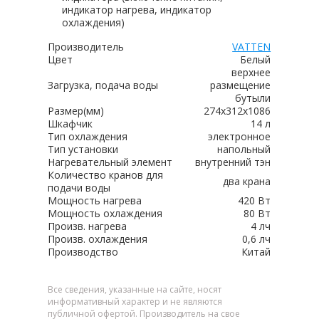
индикатор нагрева, индикатор
охлаждения)
Производитель
VATTEN
Цвет
Белый
верхнее
Загрузка, подача воды
размещение
бутыли
Размер(мм)
274х312х1086
Шкафчик
14 л
Тип охлаждения
электронное
Тип установки
напольный
Нагревательный элемент
внутренний тэн
Количество кранов для
два крана
подачи воды
Мощность нагрева
420 Вт
Мощность охлаждения
80 Вт
Произв. нагрева
4 лч
Произв. охлаждения
0,6 лч
Производство
Китай
Все сведения, указанные на сайте, носят
информативный характер и не являются
публичной офертой. Производитель на свое