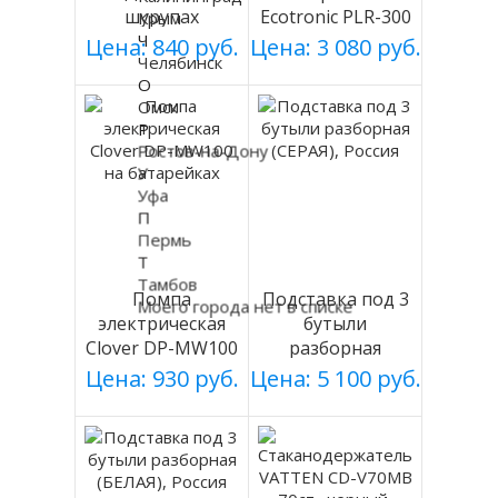
шурупах
Ecotronic PLR-300
Крым
Ч
СЕРЕБРИСТЫЙ
white
Цена: 840 руб.
Цена: 3 080 руб.
Челябинск
мод 003
О
Омск
Р
Ростов-на-Дону
У
Уфа
П
Пермь
Т
Тамбов
Помпа
Подставка под 3
Моего города нет в списке
электрическая
бутыли
Clover DP-MW100
разборная
на батарейках
(СЕРАЯ), Россия
Цена: 930 руб.
Цена: 5 100 руб.