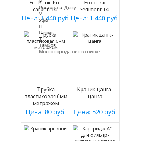
Р
Ecotronic Pre-
Ecotronic
Ростов-на-Дону
carbon 14”
Sediment 14”
У
Цена: 1 440 руб.
Цена: 1 440 руб.
Уфа
П
Пермь
Т
Тамбов
Моего города нет в списке
Трубка
Краник цанга-
пластиковая 6мм
цанга
метражом
Цена: 80 руб.
Цена: 520 руб.