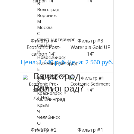
В
Волгоград
Воронеж
М
Москва
С
Санкт-Петербург
Фильтр #4
Фильтр #3
Самара
Ecotronic Post-
Waterpia Gold UF
Н
carbon 14”
14”
Новосибирск
Цена: 1 440 руб.
Цена: 2 560 руб.
Нижний Новгород
Е
Ваш город
Екатеринбург
К
Волгоград?
Казань
Красноярск
Да
Нет
Калининград
Крым
Ч
Челябинск
О
Омск
Фильтр #2
Фильтр #1