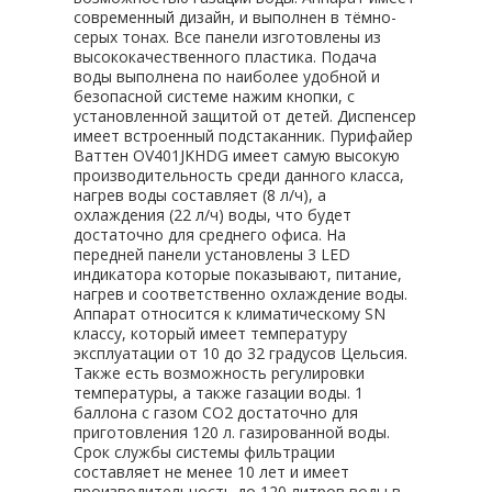
современный дизайн, и выполнен в тёмно-
серых тонах. Все панели изготовлены из
высококачественного пластика. Подача
воды выполнена по наиболее удобной и
безопасной системе нажим кнопки, с
установленной защитой от детей. Диспенсер
имеет встроенный подстаканник. Пурифайер
Ваттен OV401JKHDG имеет самую высокую
производительность среди данного класса,
нагрев воды составляет (8 л/ч), а
охлаждения (22 л/ч) воды, что будет
достаточно для среднего офиса. На
передней панели установлены 3 LED
индикатора которые показывают, питание,
нагрев и соответственно охлаждение воды.
Аппарат относится к климатическому SN
классу, который имеет температуру
эксплуатации от 10 до 32 градусов Цельсия.
Также есть возможность регулировки
температуры, а также газации воды. 1
баллона с газом CO2 достаточно для
приготовления 120 л. газированной воды.
Срок службы системы фильтрации
составляет не менее 10 лет и имеет
производительность до 120 литров воды в