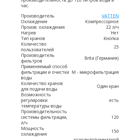
час.
Производитель
VATTEN
Охлаждение
Компрессорное
Произв. охлаждения
22 л/ч
Нагрев
Нет
Тип кранов
Кнопка
Количество
25
пользователей
Производитель
Brita (Германия)
фильтров
Применяемый способ
фильтрации и очистки
М - микрофильтрация
воды
Количество кранов
Один кран
для подачи воды
Возможность
регулировки
есть
температуры воды
Производительность
системы фильтрации,
120
л/ч
Мощность
150
охлаждения
холодная/комнатной