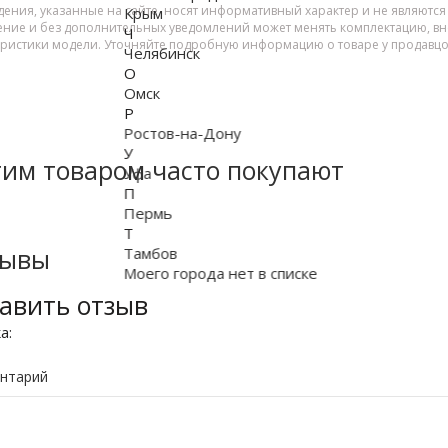
дения, указанные на сайте, носят информативный характер и не являютс
Крым
ение и без дополнительных уведомлений может менять комплектацию, вне
Ч
еристики модели. Уточняйте подробную информацию о товаре у продавцо
Челябинск
О
Омск
Р
Ростов-на-Дону
У
тим товаром часто покупают
Уфа
П
Пермь
Т
зывы
Тамбов
Моего города нет в списке
авить отзыв
ка:
нтарий