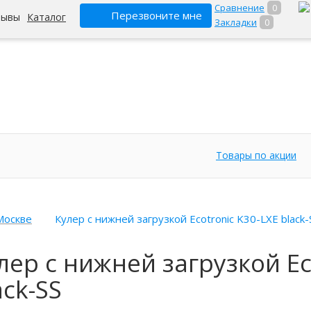
Сравнение
0
Перезвоните мне
зывы
Каталог
Закладки
0
Товары по акции
Москве
Кулер с нижней загрузкой Ecotronic K30-LXE black-
лер с нижней загрузкой Ec
ack-SS