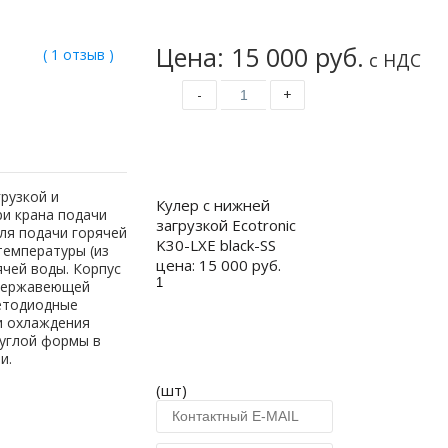
Цена: 15 000 руб.
( 1 отзыв )
с НДС
-
+
Купить
рузкой и
Кулер с нижней
и крана подачи
загрузкой Ecotronic
для подачи горячей
K30-LXE black-SS
температуры (из
цена:
15 000 руб.
ячей воды. Корпус
 нержавеющей
ветодиодные
и охлаждения
руглой формы в
и.
(шт)