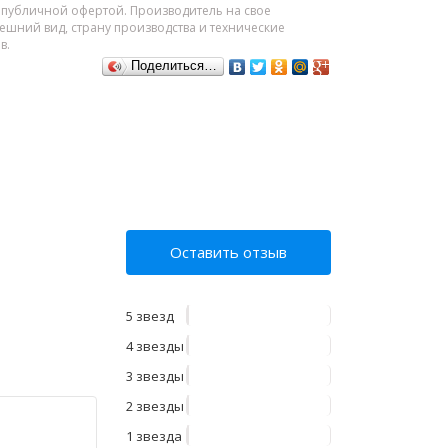
я публичной офертой. Производитель на свое
шний вид, страну производства и технические
в.
Поделиться…
Оставить отзыв
5 звезд
4 звезды
3 звезды
2 звезды
1 звезда