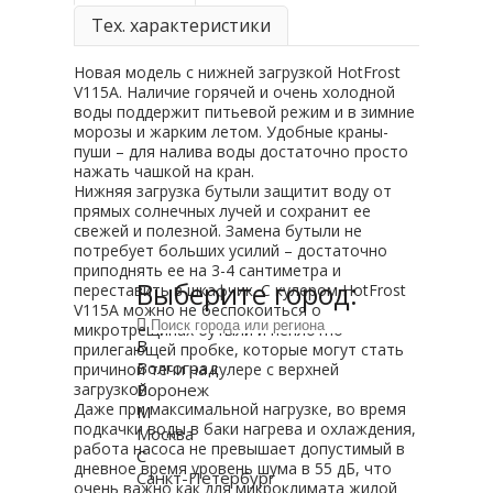
Тех. характеристики
Новая модель с нижней загрузкой HotFrost
V115А. Наличие горячей и очень холодной
воды поддержит питьевой режим и в зимние
морозы и жарким летом. Удобные краны-
пуши – для налива воды достаточно просто
нажать чашкой на кран.
Нижняя загрузка бутыли защитит воду от
прямых солнечных лучей и сохранит ее
свежей и полезной. Замена бутыли не
потребует больших усилий – достаточно
приподнять ее на 3-4 сантиметра и
Выберите город:
переставить в шкафчик. С кулером HotFrost
V115A можно не беспокоиться о
микротрещинах бутыли и неплотно
В
прилегающей пробке, которые могут стать
Волгоград
причиной течи на кулере с верхней
Воронеж
загрузкой.
Даже при максимальной нагрузке, во время
М
подкачки воды в баки нагрева и охлаждения,
Москва
работа насоса не превышает допустимый в
С
дневное время уровень шума в 55 дБ, что
Санкт-Петербург
очень важно как для микроклимата жилой