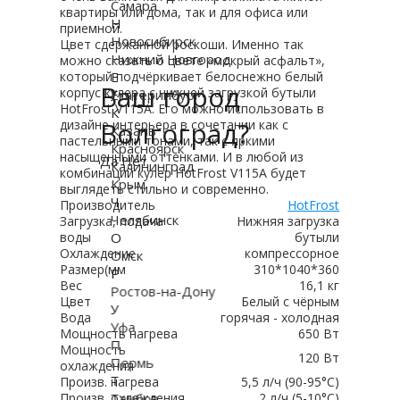
Самара
квартиры или дома, так и для офиса или
Н
приемной.
Новосибирск
Цвет сдержанной роскоши. Именно так
Нижний Новгород
можно сказать о цвете «мокрый асфальт»,
Е
который подчёркивает белоснежно белый
Ваш город
корпус кулера с нижней загрузкой бутыли
Екатеринбург
HotFrost V115A. Его можно использовать в
К
Волгоград?
дизайне интерьера в сочетании как с
Казань
пастельными тонами, так с яркими
Красноярск
насыщенными оттенками. И в любой из
Да
Нет
Калининград
комбинаций кулер HotFrost V115A будет
Крым
выглядеть стильно и современно.
Ч
Производитель
HotFrost
Челябинск
Загрузка, подача
Нижняя загрузка
О
воды
бутыли
Охлаждение
компрессорное
Омск
Размер(мм
310*1040*360
Р
Вес
16,1 кг
Ростов-на-Дону
Цвет
Белый с чёрным
У
Вода
горячая - холодная
Уфа
Мощность нагрева
650 Вт
П
Мощность
120 Вт
Пермь
охлаждения
Т
Произв. нагрева
5,5 л/ч (90-95°C)
Тамбов
Произв. охлаждения
2 л/ч (5-10°C)