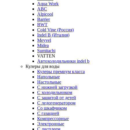
Aqua Work
ABC
Alpicool
Barrier
BWT
Cold Vine (Россия)
Indel B (Италия)
Meyvel
Midea
Sumitachi
VATTEN
Автохолодильники indel b
Кулеры для воды
Кулеры премиум класса
Напольные
Настольные
С нижней загрузкой
С холодильником
С защитой от детей
С ледогенератором
Со шкафчиком
С газацией
Компрессорные
Электронные
С дисплеем