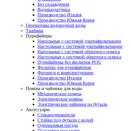
Без охлаждения
Водораздатчики
Производство Италия
Производство Южная Корея
Генераторы водородной воды
Тиабары
Пурифайеры
Напольные с системой ультрафильтрации
Настольные с системой ультрафильтрации
Напольные с системой обратного осмоса
Настольные с системой обратного осмоса
Пурифайеры без фильтров POU
Фильтры для пурифайеров
Фитинги и комплектующие
Производство Италия
Производство Южная Корея
Помпы и чайники для воды
Механические помпы
Электрические помпы
Электрические чайники на бутыль
Аксессуары
Стаканодержатели
Стойки под бутыли с водой
Одноразовая посуда
Подставки под кулер