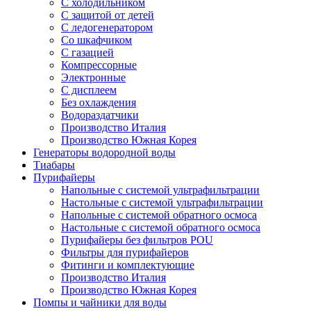
С холодильником
С защитой от детей
С ледогенератором
Со шкафчиком
С газацией
Компрессорные
Электронные
С дисплеем
Без охлаждения
Водораздатчики
Производство Италия
Производство Южная Корея
Генераторы водородной воды
Тиабары
Пурифайеры
Напольные с системой ультрафильтрации
Настольные с системой ультрафильтрации
Напольные с системой обратного осмоса
Настольные с системой обратного осмоса
Пурифайеры без фильтров POU
Фильтры для пурифайеров
Фитинги и комплектующие
Производство Италия
Производство Южная Корея
Помпы и чайники для воды