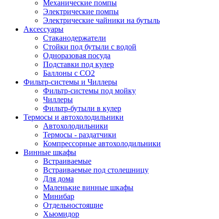
Механические помпы
Электрические помпы
Электрические чайники на бутыль
Аксессуары
Стаканодержатели
Стойки под бутыли с водой
Одноразовая посуда
Подставки под кулер
Баллоны с СО2
Фильтр-системы и Чиллеры
Фильтр-системы под мойку
Чиллеры
Фильтр-бутыли в кулер
Термосы и автохолодильники
Автохолодильники
Термосы - раздатчики
Компрессорные автохолодильники
Винные шкафы
Встраиваемые
Встраиваемые под столешницу
Для дома
Маленькие винные шкафы
Минибар
Отдельностоящие
Хьюмидор