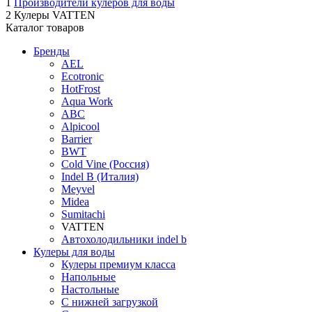
1
Производители кулеров для воды
2
Кулеры VATTEN
Каталог товаров
Бренды
AEL
Ecotronic
HotFrost
Aqua Work
ABC
Alpicool
Barrier
BWT
Cold Vine (Россия)
Indel B (Италия)
Meyvel
Midea
Sumitachi
VATTEN
Автохолодильники indel b
Кулеры для воды
Кулеры премиум класса
Напольные
Настольные
С нижней загрузкой